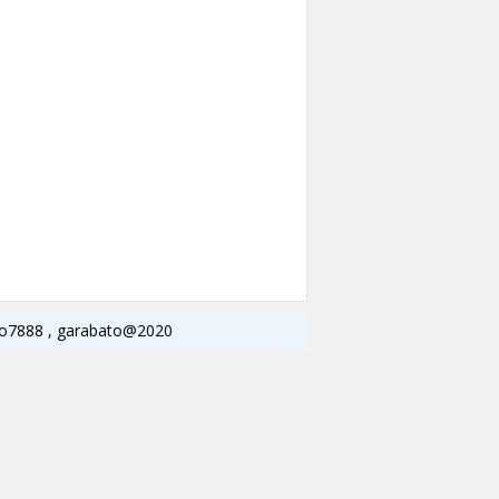
756o7888 , garabato@2020