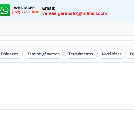
Balanzas
Termohigómetros
Termómetros
Nivel láser
D