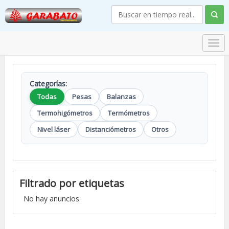
Categorías:
Todas
Pesas
Balanzas
Termohigómetros
Termómetros
Nivel láser
Distanciómetros
Otros
Filtrado por etiquetas
No hay anuncios