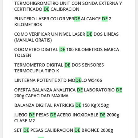
TERMOHIGROMETRO UNIT CON SONDA EXTERNA Y
CERTIFICADO
DE
CALIBRACION
PUNTERO LASER COLOR VER
DE
ALCANCE
DE
2
KILOMETROS
COMO VERIFICAR UN NIVEL LASER
DE
DOS LINEAS
(MANUAL GRATIS)
ODOMETRO DIGITAL
DE
100 KILOMETROS MARCA
TOLSEN
TERMOMETRO DIGITAL
DE
DOS SENSORES
TERMOCUPLA TIPO K
LINTERNA POTENTE XTD MO
DE
LO W5166
OFERTA BALANZA ANALITICA
DE
LABORATORIO
DE
200g CAPACIDAD MAXIMA
BALANZA DIGITAL PATRICKS
DE
150 Kg X 50g
JUEGO
DE
PESAS
DE
ACERO INOXIDABLE
DE
2000g
CLASE M2
SET
DE
PESAS CALIBRACION
DE
BRONCE 2000g