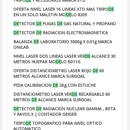
TRIPO
DE
Y ACCESORIOS MARCA XTD
OFERTA NIVEL LASER 16 LINEAS XTD MAS TRIPO
DE
EN UN SOLO MALETIN MO
DE
LO 8209
DE
TECTOR
DE
FUGAS
DE
GAS NATURAL Y PROPANO
DE
TECTOR
DE
RADIACION ELECTROMAGNETICA
BALANZA
DE
LABORATORIO 5000g X 0.01g MARCA
ONILAB
NIVEL LASER DOS LINEAS LASER VER
DE
ALCANCE 30
METROS HUEPAR MO
DE
LO B011G
OFERTA DISTANCIOMETRO LASER ROJO
DE
60
METROS ALCANCE MARCA SURGOAL
PESA CALIBRACION
DE
2Kg CON ESTUCHE
DISTANCIOMETRO LASER VER
DE
RECARGABLE 60
METROS
DE
ALCANCE MARCA SURGOAL
DE
TECTOR
DE
RADIACION NUCLEAR GAMMA , BETA
Y RAYOS X | CONTADOR GEIGER
TRIPO
DE
TOPOGRAFICO PARA NIVEL OPTICO
AUTOMATICO