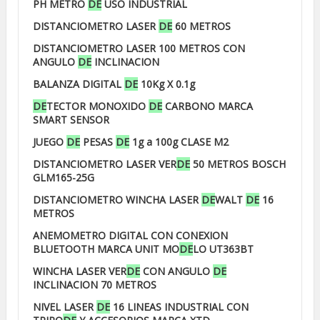
PH METRO
DE
USO INDUSTRIAL
DISTANCIOMETRO LASER
DE
60 METROS
DISTANCIOMETRO LASER 100 METROS CON
ANGULO
DE
INCLINACION
BALANZA DIGITAL
DE
10Kg X 0.1g
DE
TECTOR MONOXIDO
DE
CARBONO MARCA
SMART SENSOR
JUEGO
DE
PESAS
DE
1g a 100g CLASE M2
DISTANCIOMETRO LASER VER
DE
50 METROS BOSCH
GLM165-25G
DISTANCIOMETRO WINCHA LASER
DE
WALT
DE
16
METROS
ANEMOMETRO DIGITAL CON CONEXION
BLUETOOTH MARCA UNIT MO
DE
LO UT363BT
WINCHA LASER VER
DE
CON ANGULO
DE
INCLINACION 70 METROS
NIVEL LASER
DE
16 LINEAS INDUSTRIAL CON