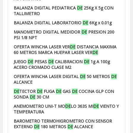
BALANZA DIGITAL PEDIATRICA
DE
25Kg X 5g CON
TALLIMETRO
BALANZA DIGITAL LABORATORIO
DE
6Kg x 0.01g
MANOMETRO DIGITAL MEDIDOR
DE
PRESION 200
PSI 1/8 NPT
OFERTA WINCHA LASER VER
DE
DISTANCIA MAXIMA
60 METROS MARCA HUEPAR LASER VER
DE
JUEGO
DE
PESAS
DE
CALIBRACION
DE
1g A 100g
ACERO CROMADO CLASE M2
OFERTA WINCHA LASER DIGITAL
DE
50 METROS
DE
ALCANCE
DE
TECTOR
DE
FUGA
DE
GAS
DE
COCINA GLP CON
SONDA
DE
30 CM
ANEMOMETRO UNI-T MO
DE
LO 363S MI
DE
VIENTO Y
TEMPERATURA
BAROMETRO TERMOHIGROMETRO CON SENSOR
EXTERNO
DE
180 METROS
DE
ALCANCE