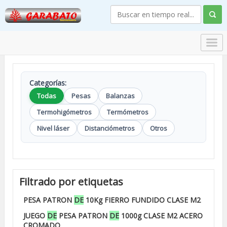
Categorías:
Todas
Pesas
Balanzas
Termohigómetros
Termómetros
Nivel láser
Distanciómetros
Otros
Filtrado por etiquetas
PESA PATRON
DE
10Kg FIERRO FUNDIDO CLASE M2
JUEGO
DE
PESA PATRON
DE
1000g CLASE M2 ACERO
CROMADO