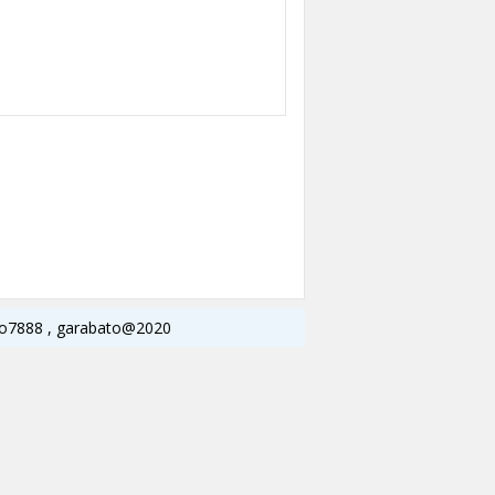
756o7888 , garabato@2020