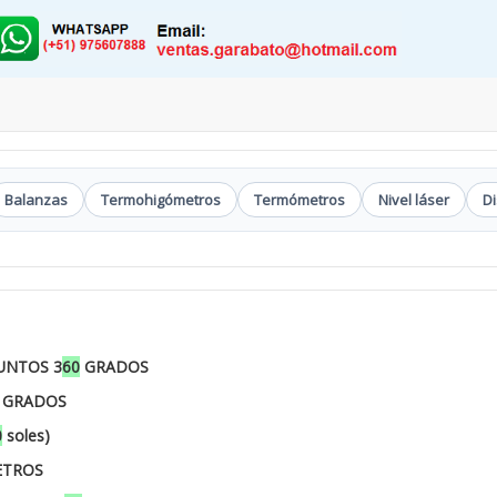
Balanzas
Termohigómetros
Termómetros
Nivel láser
D
PUNTOS 3
60
GRADOS
GRADOS
0
soles)
TROS