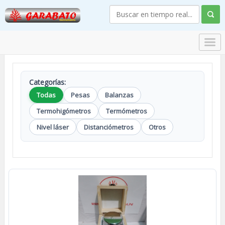
Categorías:
Todas
Pesas
Balanzas
Termohigómetros
Termómetros
Nivel láser
Distanciómetros
Otros