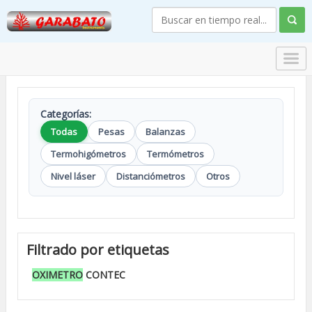
Categorías:
Todas
Pesas
Balanzas
Termohigómetros
Termómetros
Nivel láser
Distanciómetros
Otros
Filtrado por etiquetas
OXIMETRO
CONTEC