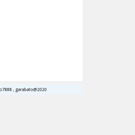
756o7888 , garabato@2020