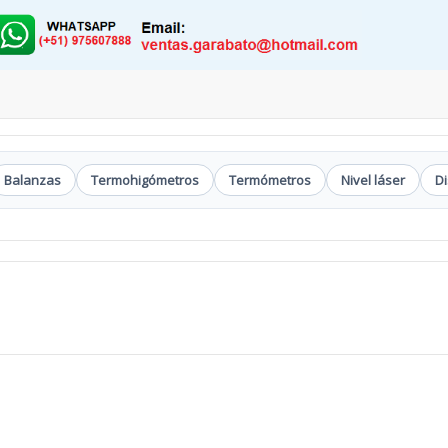
Balanzas
Termohigómetros
Termómetros
Nivel láser
D