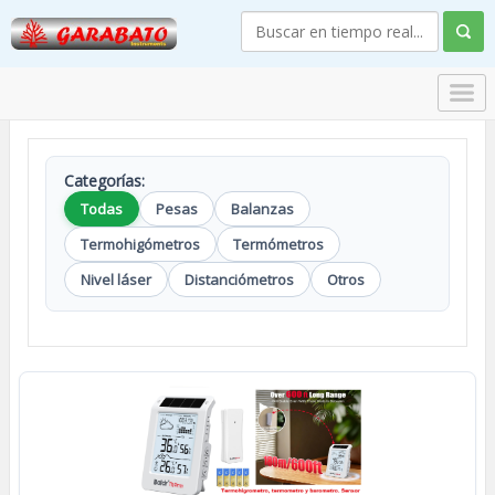
Categorías:
Todas
Pesas
Balanzas
Termohigómetros
Termómetros
Nivel láser
Distanciómetros
Otros